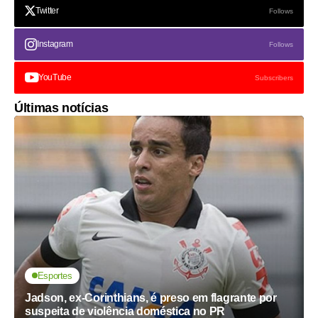
Twitter
Follows
Instagram
Follows
YouTube
Subscribers
Últimas notícias
Esportes
Jadson, ex-Corinthians, é preso em flagrante por
suspeita de violência doméstica no PR