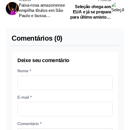
Faixa-roxa amazonense
Seleção chega aos
empilha títulos em São
EUA e já se prepara
Paulo e busca
para último amistoso
dobradinha histórica
contra o Egito antes da
no Brasileiro NoGi
Copa
Comentários (0)
Deixe seu comentário
Nome *
E-mail *
Comentário *