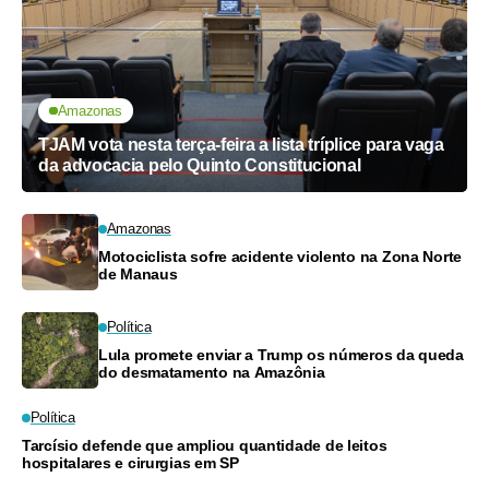
Amazonas
TJAM vota nesta terça-feira a lista tríplice para vaga
da advocacia pelo Quinto Constitucional
Amazonas
Motociclista sofre acidente violento na Zona Norte
de Manaus
Política
Lula promete enviar a Trump os números da queda
do desmatamento na Amazônia
Política
Tarcísio defende que ampliou quantidade de leitos
hospitalares e cirurgias em SP