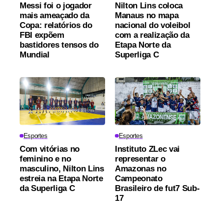
Messi foi o jogador
Nilton Lins coloca
mais ameaçado da
Manaus no mapa
Copa: relatórios do
nacional do voleibol
FBI expõem
com a realização da
bastidores tensos do
Etapa Norte da
Mundial
Superliga C
Esportes
Esportes
Com vitórias no
Instituto ZLec vai
feminino e no
representar o
masculino, Nilton Lins
Amazonas no
estreia na Etapa Norte
Campeonato
da Superliga C
Brasileiro de fut7 Sub-
17