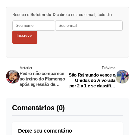
Receba o
Boletim do Dia
direto no seu e-mail, todo dia.
Inscrever
Anterior
Próxima
Pedro não comparece
São Raimundo vence o
ao treino do Flamengo
Unidos do Alvorada
após agressão de
por 2 a 1 e se classifica
preparador
às semifinais da Série
B
Comentários (0)
Deixe seu comentário