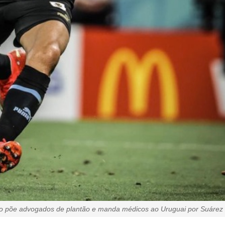
o põe advogados de plantão e manda médicos ao Uruguai por Suárez