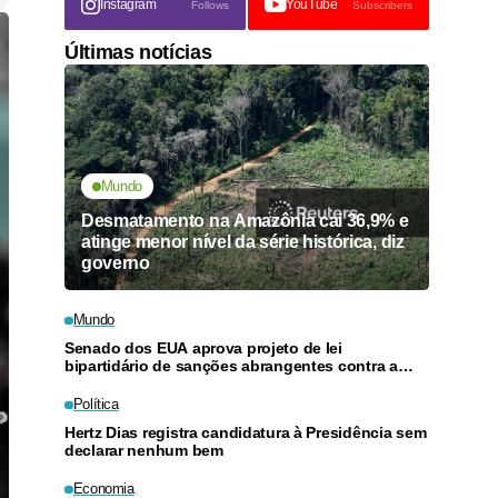
Instagram
YouTube
Follows
Subscribers
Últimas notícias
Mundo
Desmatamento na Amazônia cai 36,9% e
atinge menor nível da série histórica, diz
governo
Mundo
Senado dos EUA aprova projeto de lei
bipartidário de sanções abrangentes contra a
Rússia
Política
Hertz Dias registra candidatura à Presidência sem
declarar nenhum bem
Economia