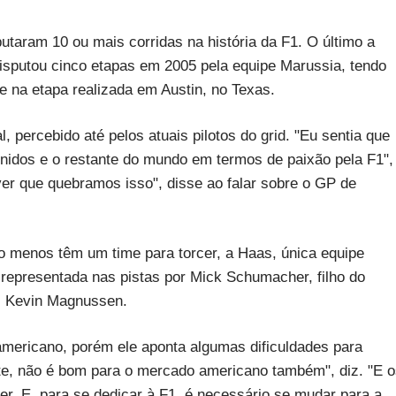
utaram 10 ou mais corridas na história da F1. O último a
isputou cinco etapas em 2005 pela equipe Marussia, tendo
e na etapa realizada em Austin, no Texas.
, percebido até pelos atuais pilotos do grid. "Eu sentia que
nidos e o restante do mundo em termos de paixão pela F1",
ver que quebramos isso", disse ao falar sobre o GP de
o menos têm um time para torcer, a Haas, única equipe
 representada nas pistas por Mick Schumacher, filho do
s Kevin Magnussen.
o americano, porém ele aponta algumas dificuldades para
nte, não é bom para o mercado americano também", diz. "E 
er. E, para se dedicar à F1, é necessário se mudar para a