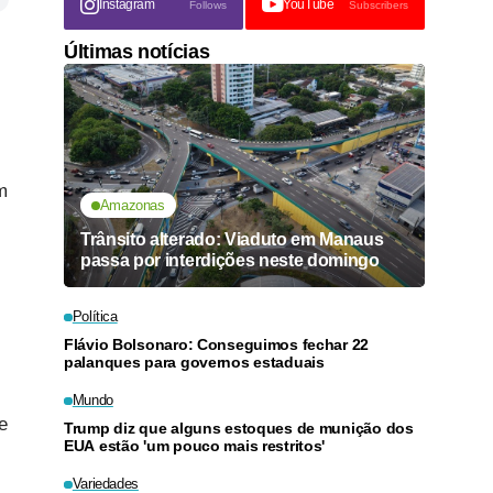
Instagram
YouTube
Follows
Subscribers
Últimas notícias
m
Amazonas
Trânsito alterado: Viaduto em Manaus
passa por interdições neste domingo
Política
Flávio Bolsonaro: Conseguimos fechar 22
palanques para governos estaduais
Mundo
e
Trump diz que alguns estoques de munição dos
EUA estão 'um pouco mais restritos'
Variedades