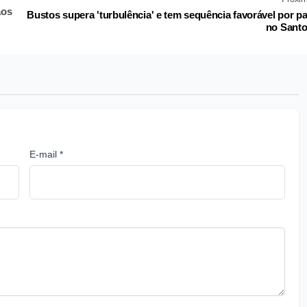
aos
Bustos supera 'turbulência' e tem sequência favorável por p
no Sant
E-mail *