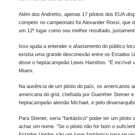
Além dos Andrettis, apenas 17 pilotos dos EUA disp
competir no campeonato foi Alexander Rossi, que d
um 12º lugar como seu melhor resultado, justament
Isso ajuda a entender o afastamento do público local
existia uma grande desconexão entre os Estados U
disse o heptacampeão Lewis Hamilton. "É incrível 
Miami.
Na ausência de um piloto do país, os americanos a
americana do grid, chefiada por Guenther Steiner e
heptacampeão alemão Michael, e pelo dinamarquê
Para Steiner, seria "fantástico" poder ter um pilot
achar um nome. "Se o piloto não for bom o suficie
Estados Unidos são um lugar fantástico para se viv