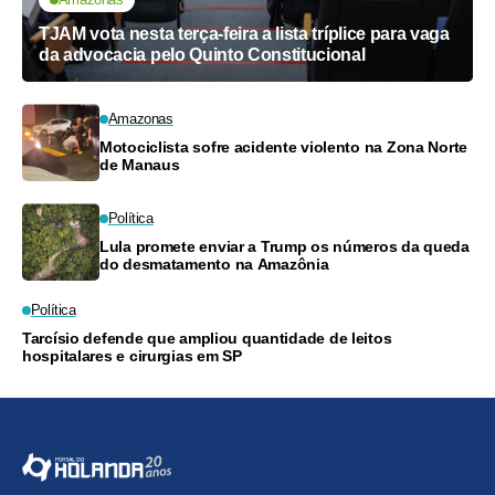
TJAM vota nesta terça-feira a lista tríplice para vaga
da advocacia pelo Quinto Constitucional
Amazonas
Motociclista sofre acidente violento na Zona Norte
de Manaus
Política
Lula promete enviar a Trump os números da queda
do desmatamento na Amazônia
Política
Tarcísio defende que ampliou quantidade de leitos
hospitalares e cirurgias em SP