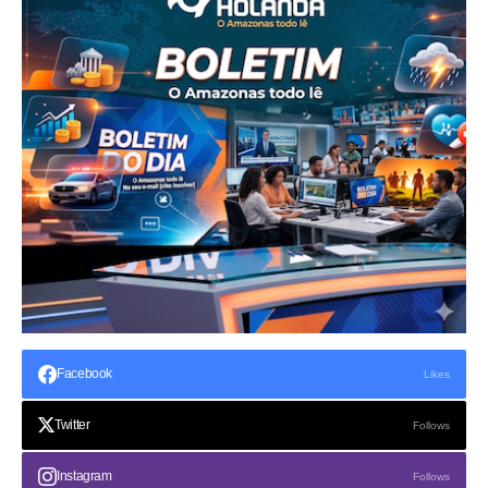
Facebook
Likes
Twitter
Follows
Instagram
Follows