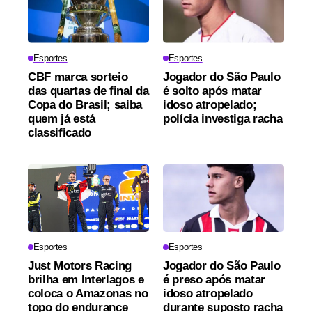
Esportes
Esportes
CBF marca sorteio
Jogador do São Paulo
das quartas de final da
é solto após matar
Copa do Brasil; saiba
idoso atropelado;
quem já está
polícia investiga racha
classificado
Esportes
Esportes
Just Motors Racing
Jogador do São Paulo
brilha em Interlagos e
é preso após matar
coloca o Amazonas no
idoso atropelado
topo do endurance
durante suposto racha