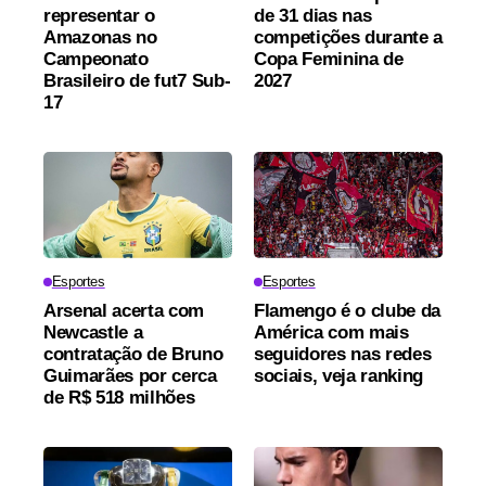
representar o
de 31 dias nas
Amazonas no
competições durante a
Campeonato
Copa Feminina de
Brasileiro de fut7 Sub-
2027
17
Esportes
Esportes
Arsenal acerta com
Flamengo é o clube da
Newcastle a
América com mais
contratação de Bruno
seguidores nas redes
Guimarães por cerca
sociais, veja ranking
de R$ 518 milhões