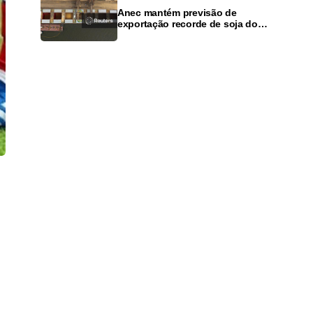
Anec mantém previsão de
exportação recorde de soja do
Brasil em 2026, mas alerta para
dívidas agrícolas