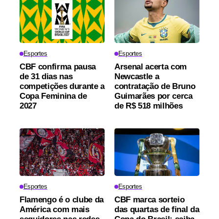
Esportes
Esportes
CBF confirma pausa
Arsenal acerta com
de 31 dias nas
Newcastle a
competições durante a
contratação de Bruno
Copa Feminina de
Guimarães por cerca
2027
de R$ 518 milhões
Esportes
Esportes
Flamengo é o clube da
CBF marca sorteio
América com mais
das quartas de final da