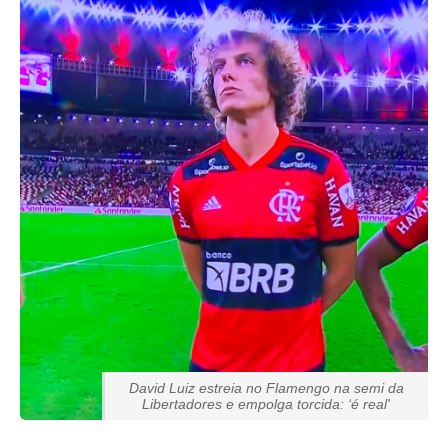
David Luiz estreia no Flamengo na semi da
Libertadores e empolga torcida: ‘é real'