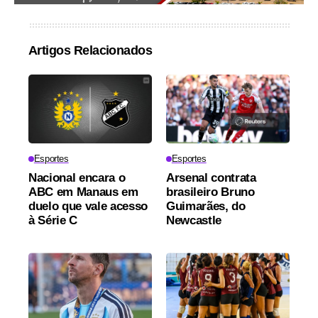
Artigos Relacionados
Esportes
Esportes
Nacional encara o
Arsenal contrata
ABC em Manaus em
brasileiro Bruno
duelo que vale acesso
Guimarães, do
à Série C
Newcastle