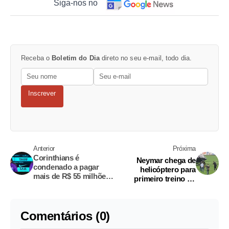
Siga-nos no
Receba o
Boletim do Dia
direto no seu e-mail, todo dia.
Inscrever
Anterior
Próxima
Corinthians é
Neymar chega de
condenado a pagar
helicóptero para
mais de R$ 55 milhões
primeiro treino no
por Garro e Félix
retorno ao Santos
Torres; entenda
Comentários (0)