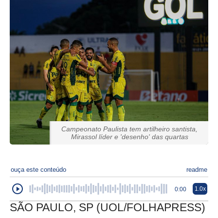
Campeonato Paulista tem artilheiro santista,
Mirassol líder e 'desenho' das quartas
ouça este conteúdo
readme
1.0x
0:00
SÃO PAULO, SP (UOL/FOLHAPRESS)