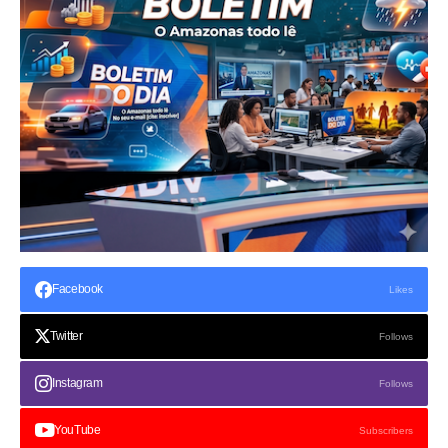
Facebook
Likes
Twitter
Follows
Instagram
Follows
YouTube
Subscribers