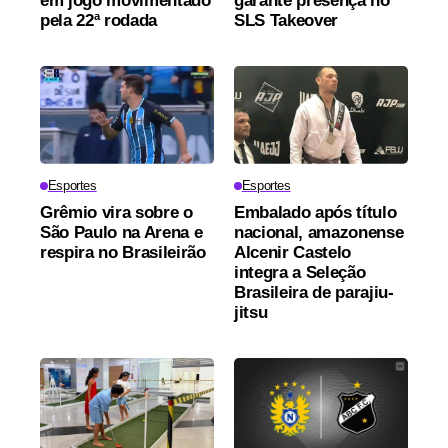
em jogo movimentado
garante presença no
pela 22ª rodada
SLS Takeover
Esportes
Esportes
Grêmio vira sobre o
Embalado após título
São Paulo na Arena e
nacional, amazonense
respira no Brasileirão
Alcenir Castelo
integra a Seleção
Brasileira de parajiu-
jitsu