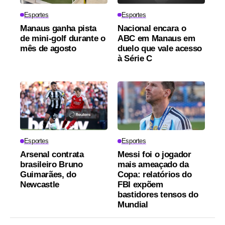
Esportes
Esportes
Manaus ganha pista
Nacional encara o
de mini-golf durante o
ABC em Manaus em
mês de agosto
duelo que vale acesso
à Série C
Esportes
Esportes
Arsenal contrata
Messi foi o jogador
brasileiro Bruno
mais ameaçado da
Guimarães, do
Copa: relatórios do
Newcastle
FBI expõem
bastidores tensos do
Mundial