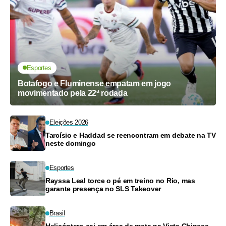
Esportes
Botafogo e Fluminense empatam em jogo
movimentado pela 22ª rodada
Eleições 2026
Tarcísio e Haddad se reencontram em debate na TV
neste domingo
Esportes
Rayssa Leal torce o pé em treino no Rio, mas
garante presença no SLS Takeover
Brasil
Helicóptero cai em área de mata na Vista Chinesa,