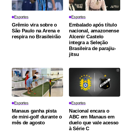
Esportes
Esportes
Grêmio vira sobre o
Embalado após título
São Paulo na Arena e
nacional, amazonense
respira no Brasileirão
Alcenir Castelo
integra a Seleção
Brasileira de parajiu-
jitsu
Esportes
Esportes
Manaus ganha pista
Nacional encara o
de mini-golf durante o
ABC em Manaus em
mês de agosto
duelo que vale acesso
à Série C