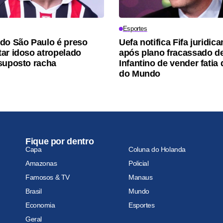
Esportes
do São Paulo é preso
Uefa notifica Fifa juridic
ar idoso atropelado
após plano fracassado d
suposto racha
Infantino de vender fatia
do Mundo
Fique por dentro
Capa
Coluna do Holanda
Amazonas
Policial
Famosos & TV
Manaus
Brasil
Mundo
Economia
Esportes
Geral