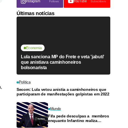
Instagram
YouTube
Follows
Subscribers
Últimas notícias
Economia
Lula sanciona MP do Frete e veta 'jabuti'
que anistiava caminhoneiros
bolsonarista
Política
a,
Secom: Lula vetou anistia a caminhoneiros que
participaram de manifestações golpistas em 2022
Mundo
Fifa pede desculpas a membros
enquanto Infantino realiza
reunião de emergência