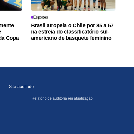
Esportes
amente
Brasil atropela o Chile por 85 a 57
e
na estreia do classificatório sul-
 da Copa
americano de basquete feminino
Site auditado
Relatório de auditoria em atualização