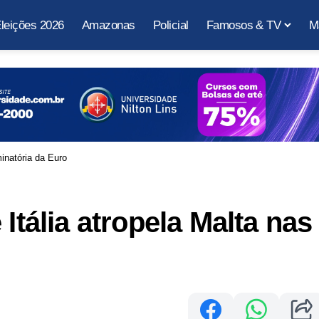
leições 2026
Amazonas
Policial
Famosos & TV
M
minatória da Euro
Itália atropela Malta nas