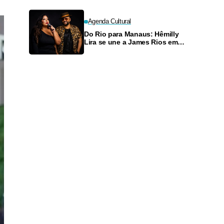
Agenda Cultural
Do Rio para Manaus: Hêmilly
Lira se une a James Rios em
noite de samba e boi-bumbá