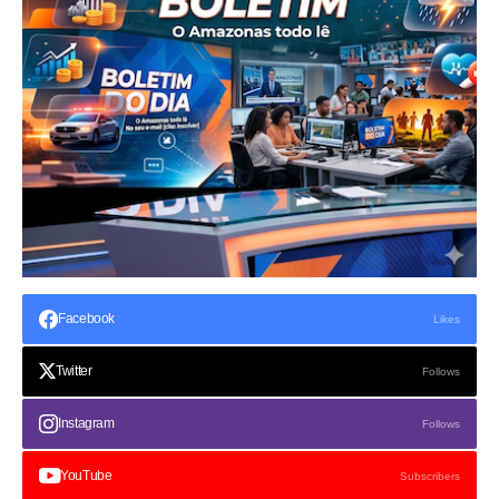
Facebook
Likes
Twitter
Follows
Instagram
Follows
YouTube
Subscribers