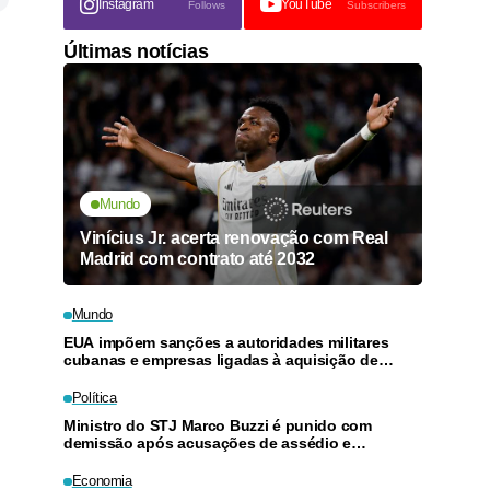
Instagram
YouTube
Follows
Subscribers
Últimas notícias
Mundo
Vinícius Jr. acerta renovação com Real
Madrid com contrato até 2032
Mundo
EUA impõem sanções a autoridades militares
cubanas e empresas ligadas à aquisição de
armas
Política
Ministro do STJ Marco Buzzi é punido com
demissão após acusações de assédio e
importunação sexual
Economia