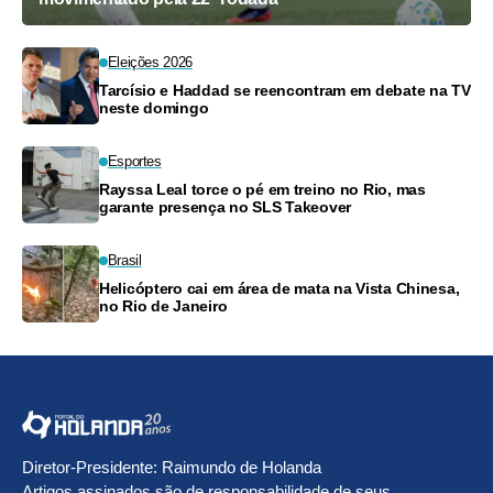
Eleições 2026
Tarcísio e Haddad se reencontram em debate na TV
neste domingo
Esportes
Rayssa Leal torce o pé em treino no Rio, mas
garante presença no SLS Takeover
Brasil
Helicóptero cai em área de mata na Vista Chinesa,
no Rio de Janeiro
Diretor-Presidente: Raimundo de Holanda
Artigos assinados são de responsabilidade de seus