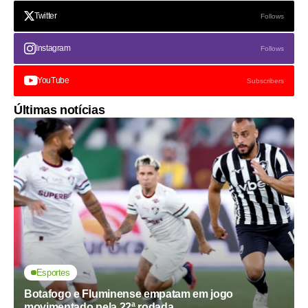
Twitter
Follows
Instagram
Follows
YouTube
Subscribers
Últimas notícias
Esportes
Botafogo e Fluminense empatam em jogo
movimentado pela 22ª rodada