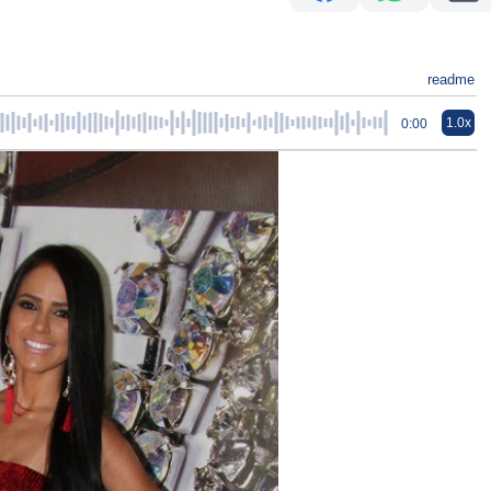
readme
1.0x
0:00