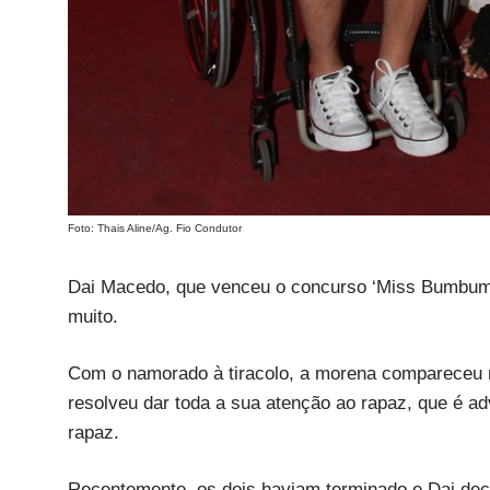
Foto: Thais Aline/Ag. Fio Condutor
Dai Macedo, que venceu o concurso ‘Miss Bumbum 2
muito.
Com o namorado à tiracolo, a morena compareceu n
resolveu dar toda a sua atenção ao rapaz, que é a
rapaz.
Recentemente, os dois haviam terminado e Dai decl