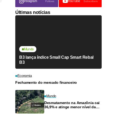
Instagram
YouTube
Follows
Subscribers
Últimas notícias
Mundo
B3 lança índice Small Cap Smart Rebal
B3
Economia
Fechamento do mercado financeiro
Mundo
Desmatamento na Amazônia cai
36,9% e atinge menor nível da
série histórica, diz governo