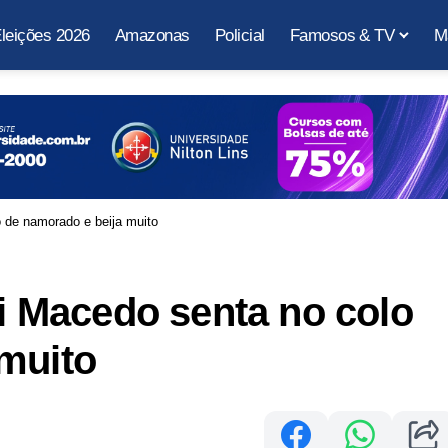
leições 2026
Amazonas
Policial
Famosos & TV
M
de namorado e beija muito
 Macedo senta no colo
muito