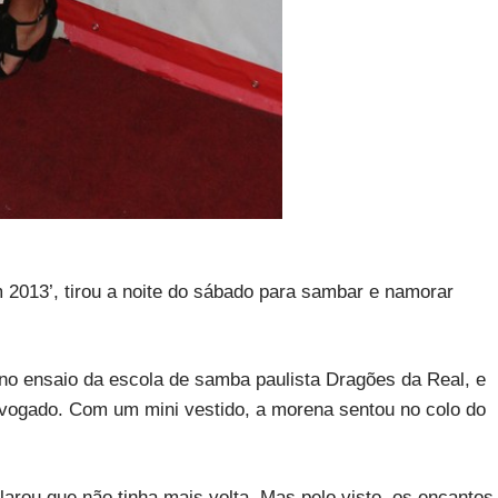
013’, tirou a noite do sábado para sambar e namorar
o ensaio da escola de samba paulista Dragões da Real, e
dvogado. Com um mini vestido, a morena sentou no colo do
arou que não tinha mais volta, Mas pelo visto, os encantos