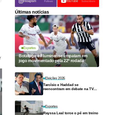
Instagram
YouTube
Follows
Subscribers
Últimas notícias
Esportes
Botafogo e Fluminense empatam em
r
jogo movimentado pela 22ª rodada
Eleições 2026
Tarcísio e Haddad se
reencontram em debate na TV
neste domingo
Esportes
Rayssa Leal torce o pé em treino