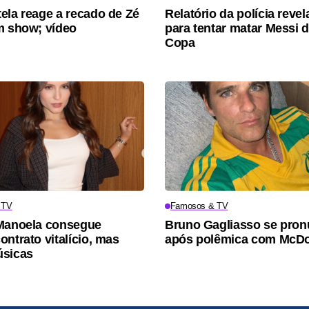
ela reage a recado de Zé
Relatório da polícia revel
m show; vídeo
para tentar matar Messi 
Copa
 TV
Famosos & TV
Manoela consegue
Bruno Gagliasso se pron
ontrato vitalício, mas
após polêmica com McDo
úsicas