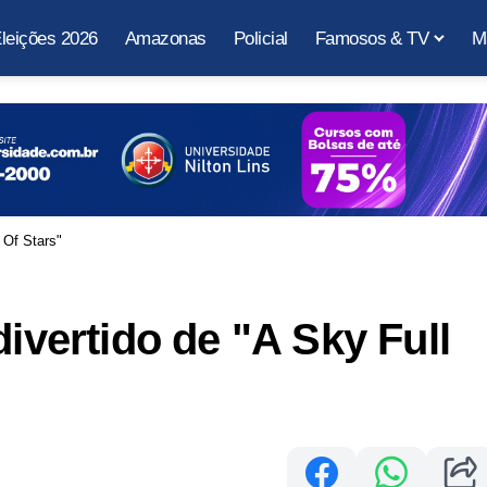
leições 2026
Amazonas
Policial
Famosos & TV
M
 Of Stars"
divertido de "A Sky Full