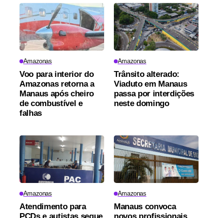
Amazonas
Amazonas
Voo para interior do
Trânsito alterado:
Amazonas retorna a
Viaduto em Manaus
Manaus após cheiro
passa por interdições
de combustível e
neste domingo
falhas
Amazonas
Amazonas
Atendimento para
Manaus convoca
PCDs e autistas segue
novos profissionais