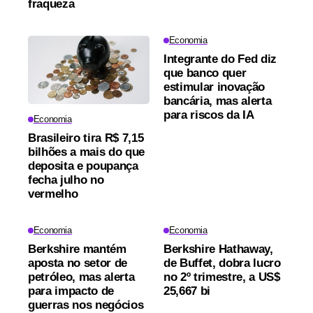
fraqueza
Economia
Integrante do Fed diz
que banco quer
estimular inovação
bancária, mas alerta
para riscos da IA
Economia
Brasileiro tira R$ 7,15
bilhões a mais do que
deposita e poupança
fecha julho no
vermelho
Economia
Economia
Berkshire mantém
Berkshire Hathaway,
aposta no setor de
de Buffet, dobra lucro
petróleo, mas alerta
no 2º trimestre, a US$
para impacto de
25,667 bi
guerras nos negócios