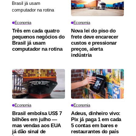
Economia
Economia
Três em cada quatro
Nova lei do piso do
pequenos negócios do
frete deve encarecer
Brasil já usam
custos e pressionar
computador na rotina
preços, alerta
indústria
Economia
Economia
Brasil embolsa US$ 7
Adeus, dinheiro vivo:
bilhões em julho —
Pix já paga 1 em cada
mas vendas aos EUA
5 contas em bares e
já dão sinal de
restaurantes do país