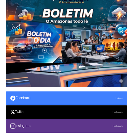
Facebook
Likes
Twitter
Follows
Instagram
Follows