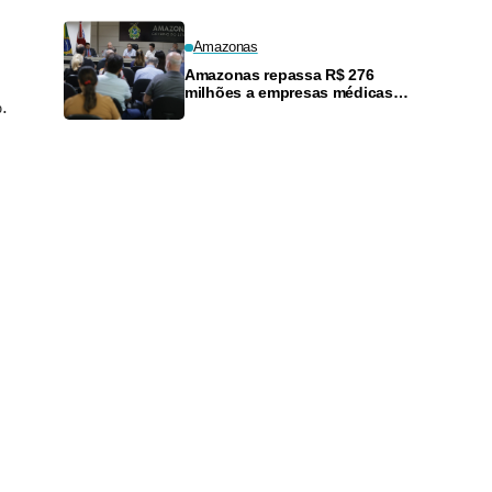
Amazonas
Amazonas repassa R$ 276
milhões a empresas médicas
.
após negociação liderada por
Roberto Cidade