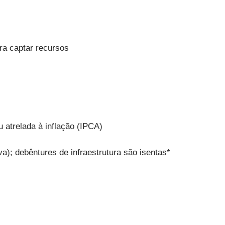
ara captar recursos
u atrelada à inflação (IPCA)
va); debêntures de infraestrutura são isentas*