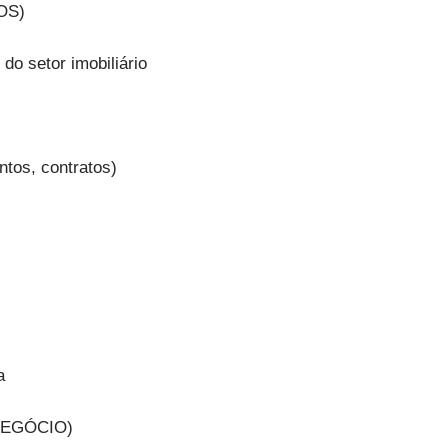
OS)
 do setor imobiliário
entos, contratos)
a
NEGÓCIO)