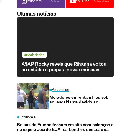
Instagram
YouTube
Follows
Subscribers
Últimas notícias
Variedades
A$AP Rocky revela que Rihanna voltou
ao estúdio e prepara novas músicas
Amazonas
Moradores enfrentam filas sob
sol escaldante devido ao
descaso da Águas de Manaus
Economia
Bolsas da Europa fecham em alta com balanços e
na espera acordo EUA-Irã; Londres destoa e cai