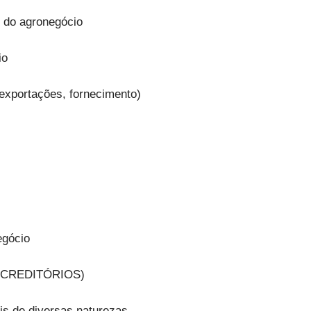
s do agronegócio
io
 exportações, fornecimento)
egócio
 CREDITÓRIOS)
is de diversas naturezas