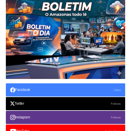
Facebook
Likes
Twitter
Follows
Instagram
Follows