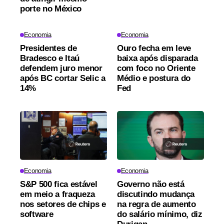
porte no México
Economia
Economia
Presidentes de
Ouro fecha em leve
Bradesco e Itaú
baixa após disparada
defendem juro menor
com foco no Oriente
após BC cortar Selic a
Médio e postura do
14%
Fed
Economia
Economia
S&P 500 fica estável
Governo não está
em meio a fraqueza
discutindo mudança
nos setores de chips e
na regra de aumento
software
do salário mínimo, diz