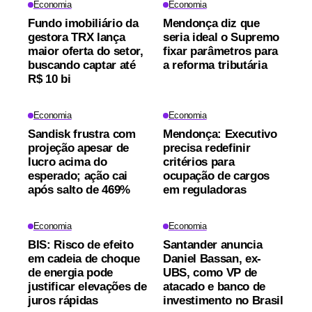
Economia
Economia
Fundo imobiliário da
Mendonça diz que
gestora TRX lança
seria ideal o Supremo
maior oferta do setor,
fixar parâmetros para
buscando captar até
a reforma tributária
R$ 10 bi
Economia
Economia
Sandisk frustra com
Mendonça: Executivo
projeção apesar de
precisa redefinir
lucro acima do
critérios para
esperado; ação cai
ocupação de cargos
após salto de 469%
em reguladoras
Economia
Economia
BIS: Risco de efeito
Santander anuncia
em cadeia de choque
Daniel Bassan, ex-
de energia pode
UBS, como VP de
justificar elevações de
atacado e banco de
juros rápidas
investimento no Brasil