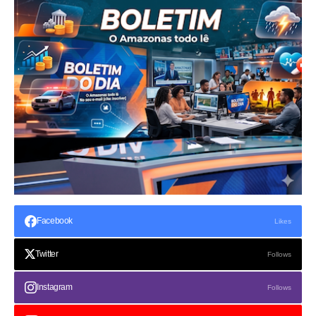
Facebook
Likes
Twitter
Follows
Instagram
Follows