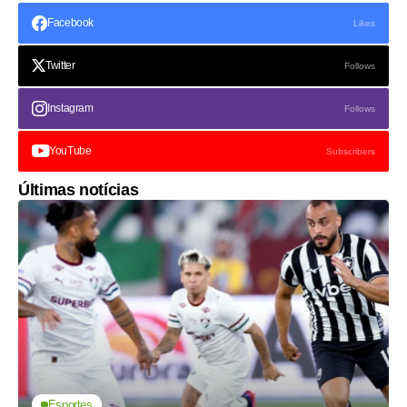
Facebook
Likes
Twitter
Follows
Instagram
Follows
YouTube
Subscribers
Últimas notícias
Esportes