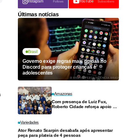
Instagram
YouTube
Follows
Subscribers
Últimas notícias
Brasil
Governo exige regras mais rígidas no
Discord para proteger crianças e
adolescentes
á
Amazonas
Com presença de Luiz Fux,
Roberto Cidade reforça apoio a
projeto social de jiu-jitsu no
Ouro Verde
Variedades
Ator Renato Scarpin desabafa após apresentar
peça para plateia de 4 pessoas