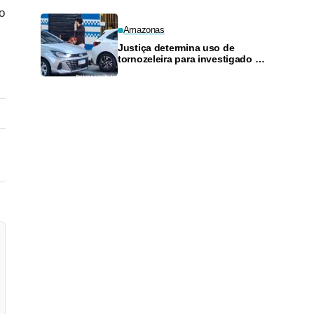
o
Amazonas
Justiça determina uso de
tornozeleira para investigado por
perseguir estudante em Manaus