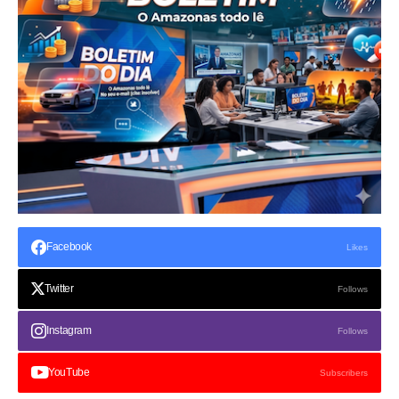
Facebook
Likes
Twitter
Follows
Instagram
Follows
YouTube
Subscribers