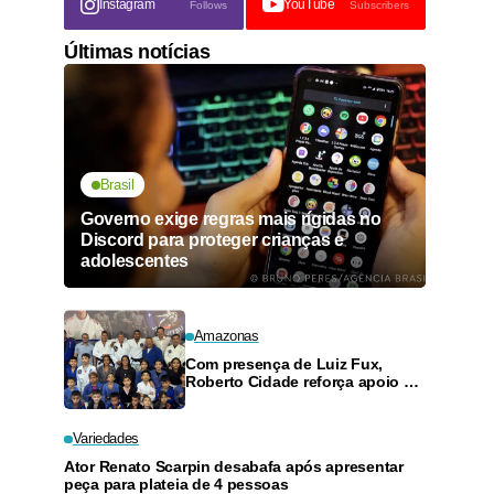
Instagram
YouTube
Follows
Subscribers
Últimas notícias
Brasil
Governo exige regras mais rígidas no
Discord para proteger crianças e
adolescentes
Amazonas
Com presença de Luiz Fux,
Roberto Cidade reforça apoio a
projeto social de jiu-jitsu no
Ouro Verde
Variedades
Ator Renato Scarpin desabafa após apresentar
peça para plateia de 4 pessoas