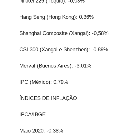
Nikkei 225 (Tóquio): -0,03%
Hang Seng (Hong Kong): 0,36%
Shanghai Composite (Xangai): -0,58%
CSI 300 (Xangai e Shenzhen): -0,89%
Merval (Buenos Aires): -3,01%
IPC (México): 0,79%
ÍNDICES DE INFLAÇÃO
IPCA/IBGE
Maio 2020: -0,38%