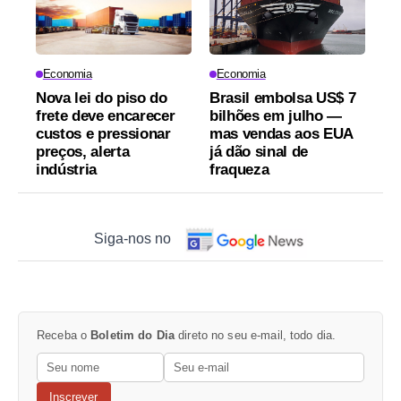
Economia
Economia
Nova lei do piso do
Brasil embolsa US$ 7
frete deve encarecer
bilhões em julho —
custos e pressionar
mas vendas aos EUA
preços, alerta
já dão sinal de
indústria
fraqueza
Siga-nos no
Receba o
Boletim do Dia
direto no seu e-mail, todo dia.
Inscrever