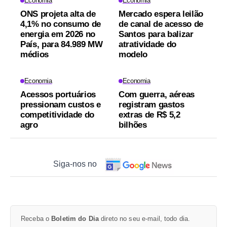
Economia
Economia
ONS projeta alta de
Mercado espera leilão
4,1% no consumo de
de canal de acesso de
energia em 2026 no
Santos para balizar
País, para 84.989 MW
atratividade do
médios
modelo
Economia
Economia
Acessos portuários
Com guerra, aéreas
pressionam custos e
registram gastos
competitividade do
extras de R$ 5,2
agro
bilhões
Siga-nos no
Receba o
Boletim do Dia
direto no seu e-mail, todo dia.