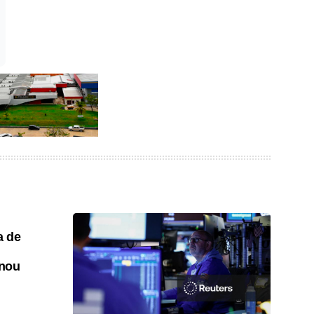
a de
onou