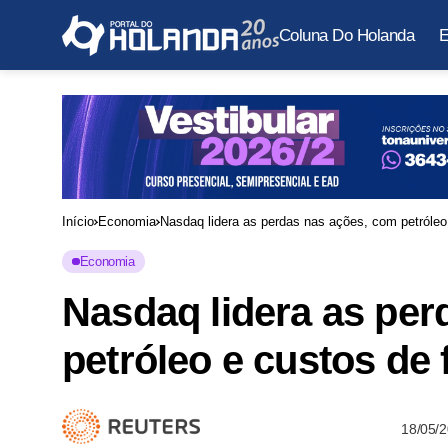
Coluna Do Holanda
E
Início
Economia
Nasdaq lidera as perdas nas ações, com petróleo
Economia
Nasdaq lidera as per
petróleo e custos de
18/05/