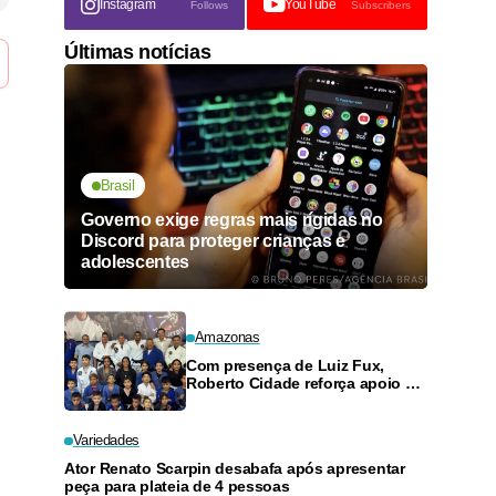
Instagram
YouTube
Follows
Subscribers
Últimas notícias
Brasil
Governo exige regras mais rígidas no
Discord para proteger crianças e
adolescentes
Amazonas
Com presença de Luiz Fux,
Roberto Cidade reforça apoio a
projeto social de jiu-jitsu no
Ouro Verde
Variedades
Ator Renato Scarpin desabafa após apresentar
peça para plateia de 4 pessoas