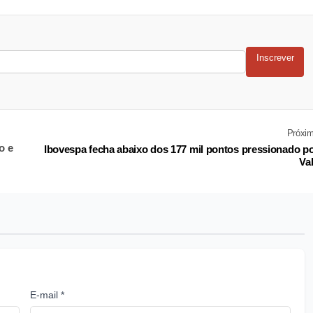
Inscrever
Próxi
o e
Ibovespa fecha abaixo dos 177 mil pontos pressionado p
Va
E-mail *