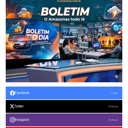
Facebook
Likes
Twitter
Follows
Instagram
Follows