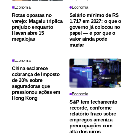
Economia
Economia
Rotas opostas no
Salário mínimo de R$
varejo: Magalu triplica
1.717 em 2027: o que o
prejuízo enquanto
governo já colocou no
Havan abre 15
papel — e por que o
megalojas
valor ainda pode
mudar
Economia
China esclarece
cobrança de imposto
de 20% sobre
seguradoras que
pressionou ações em
Economia
Hong Kong
S&P tem fechamento
recorde, conforme
relatório fraco sobre
empregos ameniza
preocupações com
alta dos juros