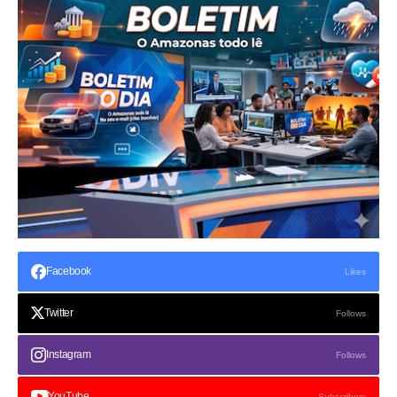
Facebook
Likes
Twitter
Follows
Instagram
Follows
YouTube
Subscribers