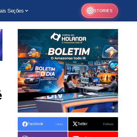
ais Seções
STORIES
é
Facebook
Twitter
Likes
Follows