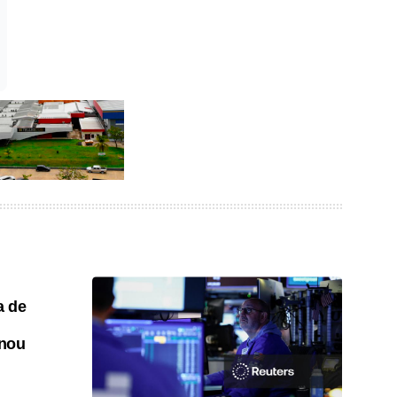
a de
onou