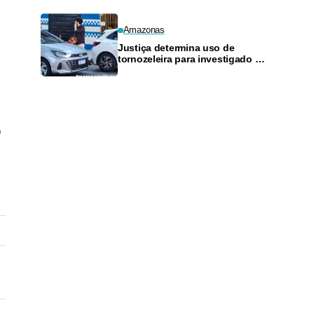
Amazonas
Justiça determina uso de
tornozeleira para investigado por
perseguir estudante em Manaus
o