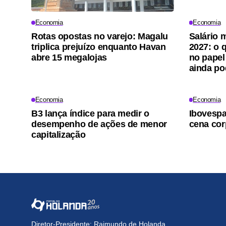
Economia
Economia
Rotas opostas no varejo: Magalu
Salário 
triplica prejuízo enquanto Havan
2027: o 
abre 15 megalojas
no papel
ainda p
Economia
Economia
B3 lança índice para medir o
Ibovesp
desempenho de ações de menor
cena cor
capitalização
Diretor-Presidente: Raimundo de Holanda