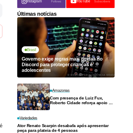
Instagram
YouTube
Follows
Subscribers
Últimas notícias
Brasil
Governo exige regras mais rígidas no
Discord para proteger crianças e
adolescentes
Amazonas
Com presença de Luiz Fux,
Roberto Cidade reforça apoio a
projeto social de jiu-jitsu no
Ouro Verde
Variedades
 é
Ator Renato Scarpin desabafa após apresentar
peça para plateia de 4 pessoas