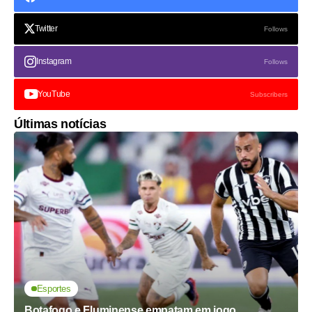
Twitter
Follows
Instagram
Follows
YouTube
Subscribers
Últimas notícias
Esportes
Botafogo e Fluminense empatam em jogo