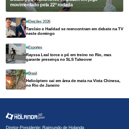
movimentado pela 22ª rodada
Eleições 2026
Tarcísio e Haddad se reencontram em debate na TV
neste domingo
Esportes
Rayssa Leal torce o pé em treino no Rio, mas
garante presença no SLS Takeover
Brasil
Helicóptero cai em área de mata na Vista Chinesa,
no Rio de Janeiro
Diretor-Presidente: Raimundo de Holanda