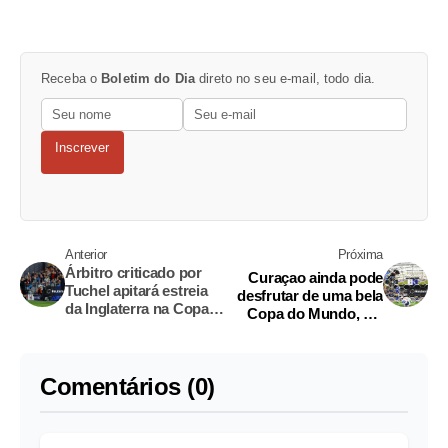
Receba o
Boletim do Dia
direto no seu e-mail, todo dia.
Inscrever
Anterior
Próxima
Árbitro criticado por
Curaçao ainda pode
Tuchel apitará estreia
desfrutar de uma bela
da Inglaterra na Copa
Copa do Mundo, diz
do Mundo
técnico após 7 x 1
Comentários (0)