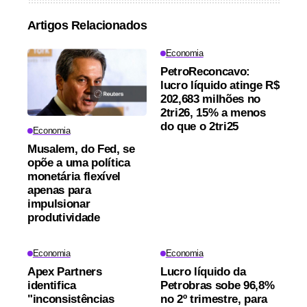
Artigos Relacionados
Economia
PetroReconcavo:
lucro líquido atinge R$
202,683 milhões no
2tri26, 15% a menos
do que o 2tri25
Economia
Musalem, do Fed, se
opõe a uma política
monetária flexível
apenas para
impulsionar
produtividade
Economia
Economia
Apex Partners
Lucro líquido da
identifica
Petrobras sobe 96,8%
"inconsistências
no 2º trimestre, para