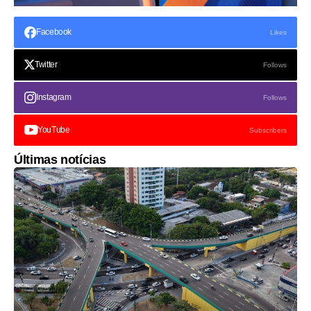
Facebook
Likes
Twitter
Follows
Instagram
Follows
YouTube
Subscribers
Últimas notícias