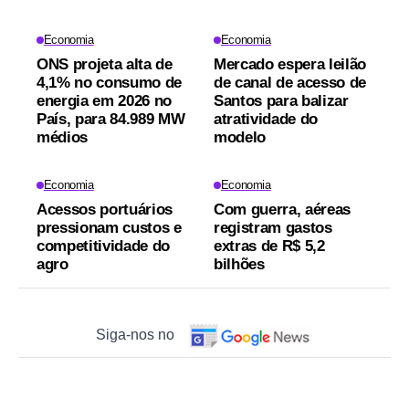
Economia
Economia
ONS projeta alta de
Mercado espera leilão
4,1% no consumo de
de canal de acesso de
energia em 2026 no
Santos para balizar
País, para 84.989 MW
atratividade do
médios
modelo
Economia
Economia
Acessos portuários
Com guerra, aéreas
pressionam custos e
registram gastos
competitividade do
extras de R$ 5,2
agro
bilhões
Siga-nos no