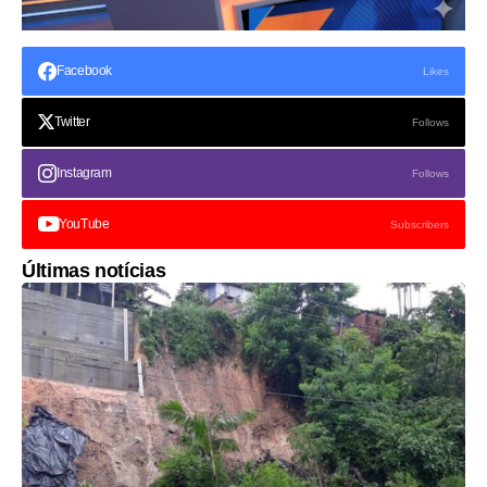
Facebook
Likes
Twitter
Follows
Instagram
Follows
YouTube
Subscribers
Últimas notícias