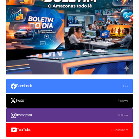
Facebook
Likes
Twitter
Follows
Instagram
Follows
YouTube
Subscribers