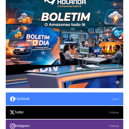
Facebook
Likes
Twitter
Follows
Instagram
Follows