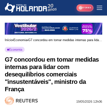
STORIES
Início
Economia
G7 concordou em tomar medidas internas para lidar
com desequilíbrios comerciais "insustentáveis",
Economia
ministro da França
G7 concordou em tomar medidas
internas para lidar com
desequilíbrios comerciais
"insustentáveis", ministro da
França
19/05/2026 12h06