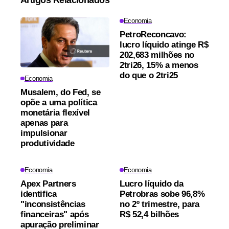
Economia
PetroReconcavo:
lucro líquido atinge R$
202,683 milhões no
2tri26, 15% a menos
do que o 2tri25
Economia
Musalem, do Fed, se
opõe a uma política
monetária flexível
apenas para
impulsionar
produtividade
Economia
Economia
Apex Partners
Lucro líquido da
identifica
Petrobras sobe 96,8%
"inconsistências
no 2º trimestre, para
financeiras" após
R$ 52,4 bilhões
apuração preliminar