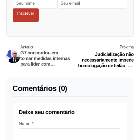
Inscrever
Anterior
Próxima
G7 concordou em
Judicialização não
tomar medidas internas
necessariamente impede
para lidar com
homologação de leilão, diz
desequilíbrios
diretor da Aneel
comerciais
"insustentáveis",
ministro da França
Comentários (0)
Deixe seu comentário
Nome *