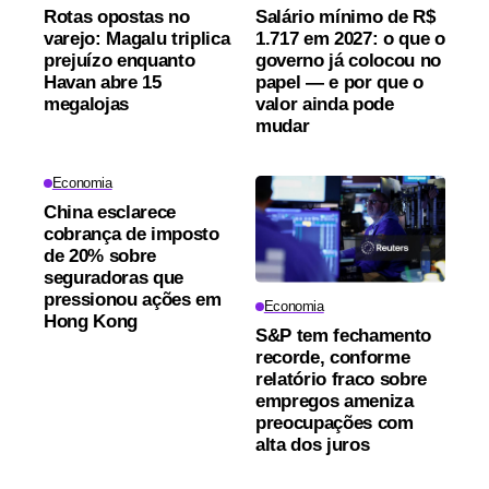
Rotas opostas no
Salário mínimo de R$
varejo: Magalu triplica
1.717 em 2027: o que o
prejuízo enquanto
governo já colocou no
Havan abre 15
papel — e por que o
megalojas
valor ainda pode
mudar
Economia
China esclarece
cobrança de imposto
de 20% sobre
seguradoras que
pressionou ações em
Economia
Hong Kong
S&P tem fechamento
recorde, conforme
relatório fraco sobre
empregos ameniza
preocupações com
alta dos juros