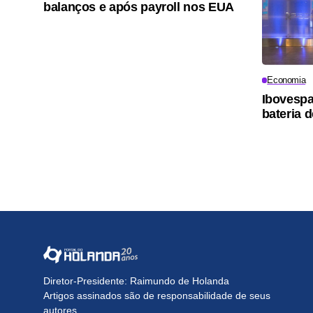
balanços e após payroll nos EUA
Economia
Ibovespa
bateria 
Diretor-Presidente: Raimundo de Holanda
Artigos assinados são de responsabilidade de seus
autores.