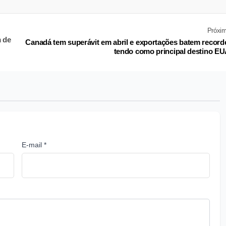
Próxi
m de
Canadá tem superávit em abril e exportações batem record
tendo como principal destino E
E-mail *