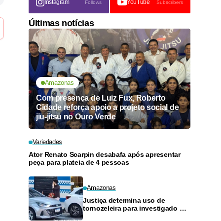
Instagram
YouTube
Follows
Subscribers
Últimas notícias
Amazonas
Com presença de Luiz Fux, Roberto
Cidade reforça apoio a projeto social de
jiu-jitsu no Ouro Verde
Variedades
Ator Renato Scarpin desabafa após apresentar
peça para plateia de 4 pessoas
Amazonas
Justiça determina uso de
tornozeleira para investigado por
perseguir estudante em Manaus