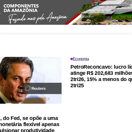
Economia
PetroReconcavo: lucro lí
atinge R$ 202,683 milhõe
2tri26, 15% a menos do q
2tri25
 do Fed, se opõe a uma
monetária flexível apenas
ulsionar produtividade