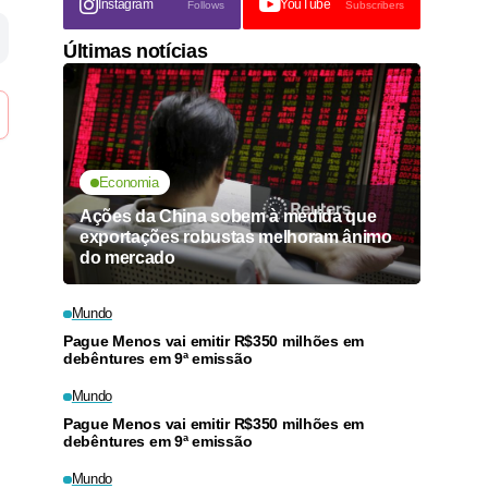
Instagram
YouTube
Follows
Subscribers
Últimas notícias
Economia
Ações da China sobem à medida que
exportações robustas melhoram ânimo
do mercado
Mundo
Pague Menos vai emitir R$350 milhões em
debêntures em 9ª emissão
Mundo
Pague Menos vai emitir R$350 milhões em
debêntures em 9ª emissão
Mundo