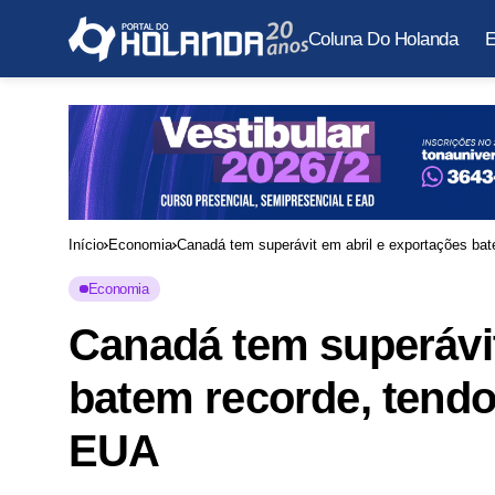
Coluna Do Holanda
E
Início
Economia
Canadá tem superávit em abril e exportações bat
Economia
Canadá tem superávit
batem recorde, tendo
EUA