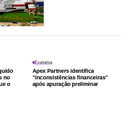
Economia
quido
Apex Partners identifica
s no
"inconsistências financeiras"
ue o
após apuração preliminar